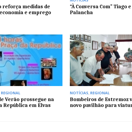
NOTÍCIAS
 reforça medidas de
“À Conversa Com” Tiago e
 economia e emprego
Palancha
,
REGIONAL
NOTÍCIAS
,
REGIONAL
 de Verão prossegue na
Bombeiros de Estremoz v
a República em Elvas
novo pavilhão para viatu