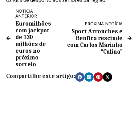
os kit’s de desporto aos seniores da região.
NOTÍCIA
ANTERIOR
Euromilhões
PRÓXIMA NOTÍCIA
com jackpot
Sport Arronches e
de 130
Benfica rescinde
milhões de
com Carlos Marinho
euros no
“Calina”
próximo
sorteio
Compartilhe este artigo: