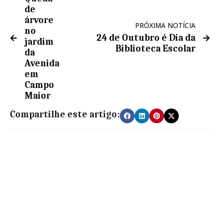
de
árvore
PRÓXIMA NOTÍCIA
no
24 de Outubro é Dia da
jardim
Biblioteca Escolar
da
Avenida
em
Campo
Maior
Compartilhe este artigo: