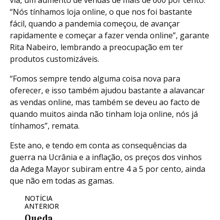
via, um aumento de vendas de mais de 600 por cento.
“Nós tínhamos loja online, o que nos foi bastante
fácil, quando a pandemia começou, de avançar
rapidamente e começar a fazer venda online”, garante
Rita Nabeiro, lembrando a preocupação em ter
produtos customizáveis.
“Fomos sempre tendo alguma coisa nova para
oferecer, e isso também ajudou bastante a alavancar
as vendas online, mas também se deveu ao facto de
quando muitos ainda não tinham loja online, nós já
tínhamos”, remata.
Este ano, e tendo em conta as consequências da
guerra na Ucrânia e a inflação, os preços dos vinhos
da Adega Mayor subiram entre 4 a 5 por cento, ainda
que não em todas as gamas.
NOTÍCIA
ANTERIOR
Queda