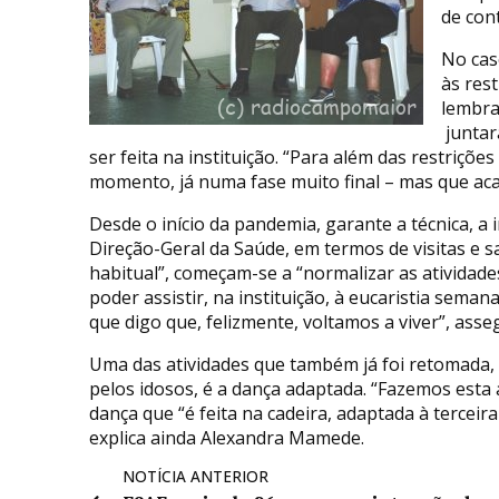
de cont
No cas
às res
lembra
juntar
ser feita na instituição. “Para além das restriçõ
momento, já numa fase muito final – mas que aca
Desde o início da pandemia, garante a técnica, a 
Direção-Geral da Saúde, em termos de visitas e s
habitual”, começam-se a “normalizar as atividad
poder assistir, na instituição, à eucaristia sema
que digo que, felizmente, voltamos a viver”, asse
Uma das atividades que também já foi retomada, n
pelos idosos, é a dança adaptada. “Fazemos esta 
dança que “é feita na cadeira, adaptada à terceira
explica ainda Alexandra Mamede.
NOTÍCIA ANTERIOR