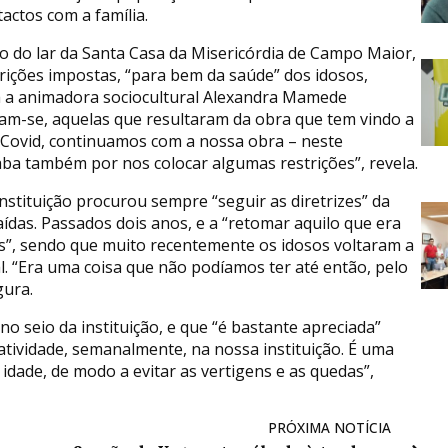
actos com a família.
o do lar da Santa Casa da Misericórdia de Campo Maior,
trições impostas, “para bem da saúde” dos idosos,
 a animadora sociocultural Alexandra Mamede
am-se, aquelas que resultaram da obra que tem vindo a
es Covid, continuamos com a nossa obra – neste
ba também por nos colocar algumas restrições”, revela.
instituição procurou sempre “seguir as diretrizes” da
aídas. Passados dois anos, e a “retomar aquilo que era
es”, sendo que muito recentemente os idosos voltaram a
nal. “Era uma coisa que não podíamos ter até então, pelo
gura.
o seio da instituição, e que “é bastante apreciada”
atividade, semanalmente, na nossa instituição. É uma
 idade, de modo a evitar as vertigens e as quedas”,
PRÓXIMA NOTÍCIA