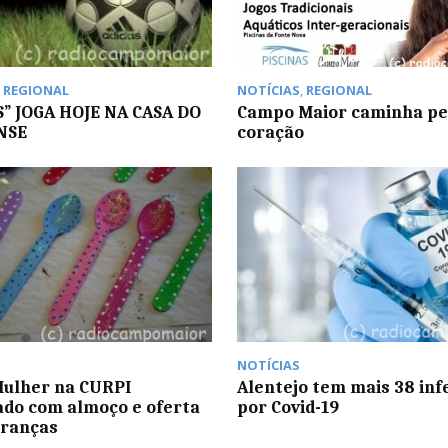
,
REGIONAL
NOTÍCIAS
,
REGIONAL
S” JOGA HOJE NA CASA DO
Campo Maior caminha pe
NSE
coração
NOTÍCIAS
Mulher na CURPI
Alentejo tem mais 38 inf
ado com almoço e oferta
por Covid-19
branças