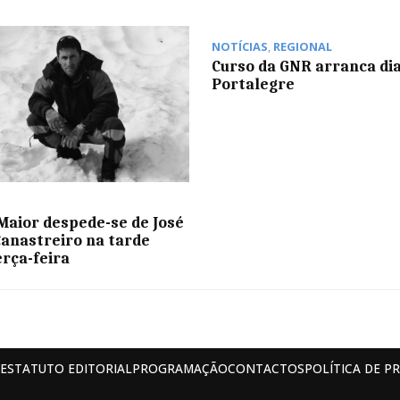
NOTÍCIAS
,
REGIONAL
Curso da GNR arranca di
Portalegre
aior despede-se de José
Canastreiro na tarde
erça-feira
ESTATUTO EDITORIAL
PROGRAMAÇÃO
CONTACTOS
POLÍTICA DE P