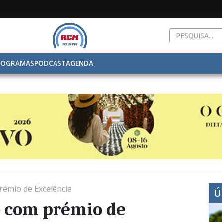
ROGRAMAS
PODCAST
AGENDA
rémio de Excelência
Ú
o com prémio de