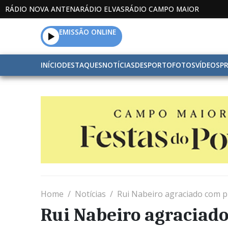
RÁDIO NOVA ANTENA
RÁDIO ELVAS
RÁDIO CAMPO MAIOR
EMISSÃO ONLINE
INÍCIO
DESTAQUES
NOTÍCIAS
DESPORTO
FOTOS
VÍDEOS
P
Home
Notícias
Rui Nabeiro agraciado com p
Rui Nabeiro agraciad