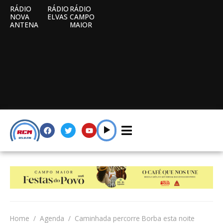
RÁDIO
RÁDIO
RÁDIO
NOVA
ELVAS
CAMPO
ANTENA
MAIOR
Home
Agenda
Caminhada percorre Borba esta noite