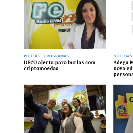
PODCAST
,
PROGRAMAS
NOTÍCIAS
DECO alerta para burlas com
Adega M
criptomoedas
nova ed
persona