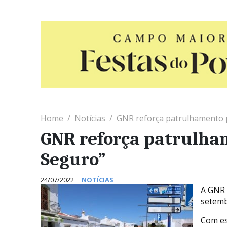
Home
Notícias
GNR reforça patrulhamento 
GNR reforça patrulha
Seguro”
24/07/2022
NOTÍCIAS
A GNR 
setemb
Com est