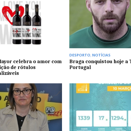
DESPORTO
,
NOTÍCIAS
ayor celebra o amor com
Braga conquistou hoje a 
ição de rótulos
Portugal
lizáveis