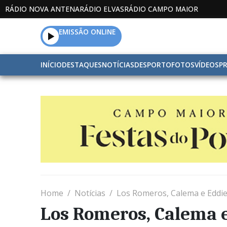
RÁDIO NOVA ANTENA
RÁDIO ELVAS
RÁDIO CAMPO MAIOR
EMISSÃO ONLINE
INÍCIO
DESTAQUES
NOTÍCIAS
DESPORTO
FOTOS
VÍDEOS
P
Home
Notícias
Los Romeros, Calema e Eddie
Los Romeros, Calema e