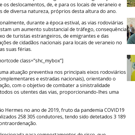
e os deslocamentos, de, e para os locais de veraneio e
s de diversa natureza, próprios desta altura do ano.
ionalmente, durante a época estival, as vias rodoviárias
istam um aumento substancial de tráfego, consequência
uxo de turistas estrangeiros, de emigrantes e das
ações de cidadãos nacionais para locais de veraneio no
as suas férias.
hortcode class=”shc_mybox”]
 uma atuação preventiva nos principais eixos rodoviários
s complementares e estradas nacionais), orientando o
 ação, com o objetivo de combater a sinistralidade
ar todos os utentes das vias, proporcionando-lhes uma
ão Hermes no ano de 2019, fruto da pandemia COVID19
alizados 258 305 condutores, tendo sido detetados 3 189
contraordenação.
 direcionada para comportamentos de risco, que