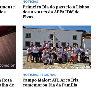
NOTÍCIAS
tamente
Primeiro Dia do passeio a Lisboa
ies
dos utentes da APPACDM de
Elvas
NOTÍCIAS
,
REGIONAL
a Rota
Campo Maior: ATL Arco Íris
alha de
comemorou Dia da Família