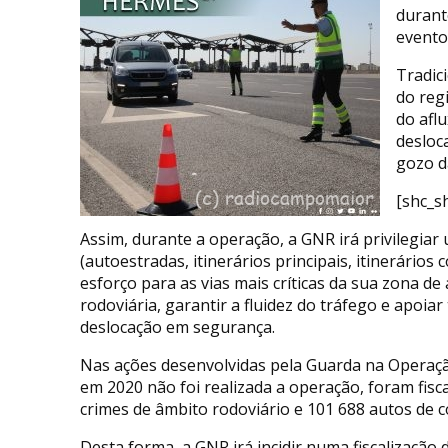
durant
evento
Tradic
do reg
do afl
desloc
gozo d
[shc_s
Assim, durante a operação, a GNR irá privilegiar
(autoestradas, itinerários principais, itinerário
esforço para as vias mais críticas da sua zona de
rodoviária, garantir a fluidez do tráfego e apoi
deslocação em segurança.
Nas ações desenvolvidas pela Guarda na Operaç
em 2020 não foi realizada a operação, foram fisc
crimes de âmbito rodoviário e 101 688 autos de 
Desta forma, a GNR irá incidir numa fiscalização