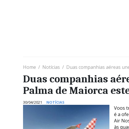
Home
Notícias
Duas companhias aéreas une
Duas companhias aér
Palma de Maiorca est
30/04/2021
NOTÍCIAS
Voos t
é a of
Air No
às quar