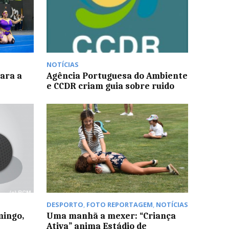
NOTÍCIAS
para a
Agência Portuguesa do Ambiente
e CCDR criam guia sobre ruido
DESPORTO
,
FOTO REPORTAGEM
,
NOTÍCIAS
mingo,
Uma manhã a mexer: “Criança
Ativa” anima Estádio de