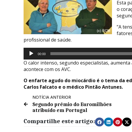
Esta p
o cora
segund
“A tens
fatore
profissional de saúde.
Reprodutor
00:00
de
O calor intenso, segundo especialistas, aumenta 
áudio
acontece com os AVC.
O enfarte agudo do miocárdio é o tema da e
Carlos Falcato e o médico Pintão Antunes.
NOTÍCIA ANTERIOR
Segundo prémio do Euromilhões
atribuído em Portugal
Compartilhe este artigo: