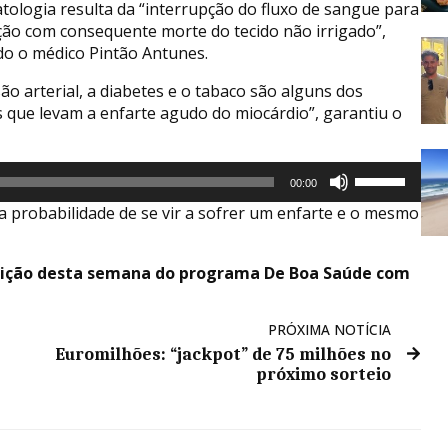
atologia resulta da “interrupção do fluxo de sangue para
ção com consequente morte do tecido não irrigado”,
o o médico Pintão Antunes.
ão arterial, a diabetes e o tabaco são alguns dos
s que levam a enfarte agudo do miocárdio”, garantiu o
Use
00:00
as
a probabilidade de se vir a sofrer um enfarte e o mesmo
setas
cima/baixo
para
dição desta semana do programa De Boa Saúde com
aumentar
ou
diminuir
PRÓXIMA NOTÍCIA
o
Euromilhões: “jackpot” de 75 milhões no
volume.
próximo sorteio