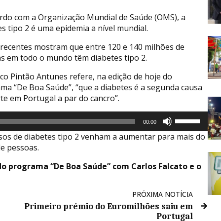
rdo com a Organização Mundial de Saúde (OMS), a
es tipo 2 é uma epidemia a nível mundial.
recentes mostram que entre 120 e 140 milhões de
s em todo o mundo têm diabetes tipo 2.
co Pintão Antunes refere, na edição de hoje do
ma “De Boa Saúde”, “que a diabetes é a segunda causa
te em Portugal a par do cancro”.
Use
00:00
as
sos de diabetes tipo 2 venham a aumentar para mais do
setas
de pessoas.
cima/baixo
para
 do programa “De Boa Saúde” com Carlos Falcato e o
aumentar
ou
diminuir
PRÓXIMA NOTÍCIA
o
Primeiro prémio do Euromilhões saiu em
volume.
Portugal