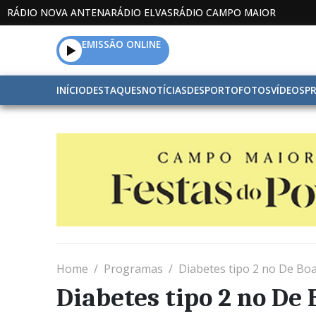
RÁDIO NOVA ANTENA
RÁDIO ELVAS
RÁDIO CAMPO MAIOR
EMISSÃO ONLINE
INÍCIO
DESTAQUES
NOTÍCIAS
DESPORTO
FOTOS
VÍDEOS
P
Home
Programas
Diabetes tipo 2 no De Bo
Diabetes tipo 2 no De