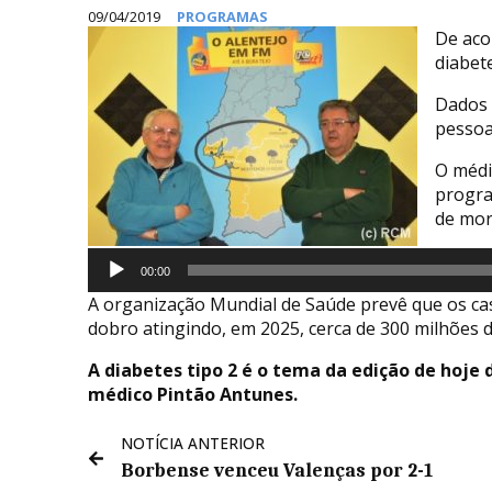
09/04/2019
PROGRAMAS
De aco
diabet
Dados 
pessoa
O médi
progra
de mor
Reprodutor
00:00
de
A organização Mundial de Saúde prevê que os ca
áudio
dobro atingindo, em 2025, cerca de 300 milhões 
A diabetes tipo 2 é o tema da edição de hoje
médico Pintão Antunes.
NOTÍCIA ANTERIOR
Borbense venceu Valenças por 2-1