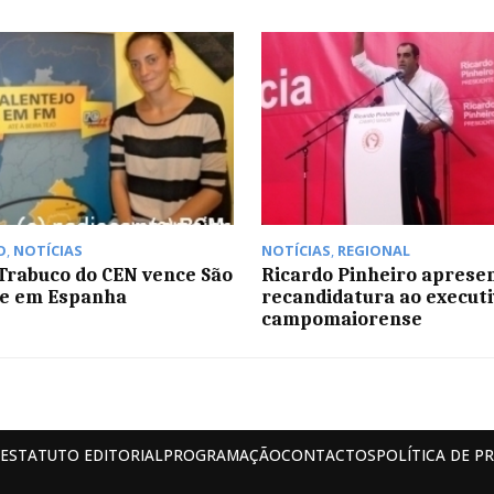
O
,
NOTÍCIAS
NOTÍCIAS
,
REGIONAL
Trabuco do CEN vence São
Ricardo Pinheiro aprese
re em Espanha
recandidatura ao executi
campomaiorense
ESTATUTO EDITORIAL
PROGRAMAÇÃO
CONTACTOS
POLÍTICA DE P