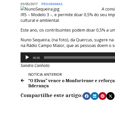
01/05/2017
PROGRAMAS
A cons
IRS – Modelo 3 –, e permite doar 0,5% do seu impo
cultural e ambiental.
Este ano, os contribuintes podem doar 0,5% a um
Nuno Sequeira, (na foto), da Quercus, sugere na
na Rádio Campo Maior, que as pessoas doem o se
Reprodutor
00:00
de
Sandra Canhoto
áudio
NOTÍCIA ANTERIOR
“O Elvas” vence o Monfortense e reforça
liderança
Compartilhe este artigo: