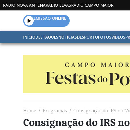
RÁDIO NOVA ANTENA
RÁDIO ELVAS
RÁDIO CAMPO MAIOR
EMISSÃO ONLINE
INÍCIO
DESTAQUES
NOTÍCIAS
DESPORTO
FOTOS
VÍDEOS
P
Home
Programas
Consignação do IRS no “
Consignação do IRS n