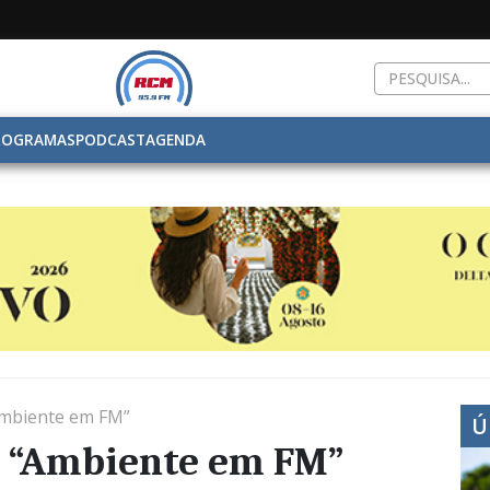
ROGRAMAS
PODCAST
AGENDA
Ambiente em FM”
Ú
o “Ambiente em FM”