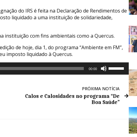
ignação do IRS é feita na Declaração de Rendimentos de
sto liquidado a uma instituição de solidariedade,
a instituição com fins ambientais como a Quercus.
 edição de hoje, dia 1, do programa “Ambiente em FM”,
u imposto liquidado à Quercus.
Use
00:00
as
setas
cima/baixo
PRÓXIMA NOTÍCIA
para
Calos e Calosidades no programa “De
aumentar
Boa Saúde”
ou
diminuir
o
volume.