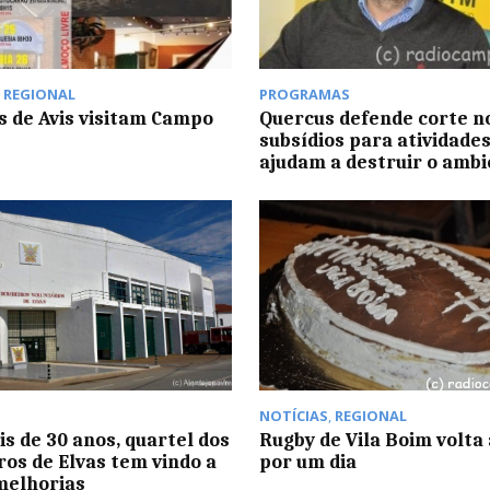
,
REGIONAL
PROGRAMAS
s de Avis visitam Campo
Quercus defende corte n
subsídios para atividade
ajudam a destruir o amb
NOTÍCIAS
,
REGIONAL
s de 30 anos, quartel dos
Rugby de Vila Boim volta 
os de Elvas tem vindo a
por um dia
melhorias