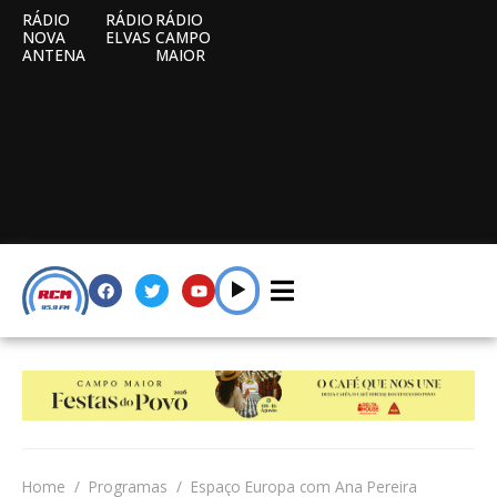
RÁDIO
RÁDIO
RÁDIO
NOVA
ELVAS
CAMPO
ANTENA
MAIOR
Home
Programas
Espaço Europa com Ana Pereira