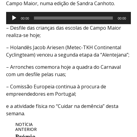
Campo Maior, numa edição de Sandra Canhoto.
Reprodutor
00:00
00:00
de
– Desfile das crianças das escolas de Campo Maior
áudio
realiza-se hoje;
– Holandês Jacob Ariesen (Metec-TKH Continental
Cyclingteam) venceu a segunda etapa da “Alentejana”;
– Arronches comemora hoje a quadra do Carnaval
com um desfile pelas ruas;
– Comissão Europeia continua à procura de
empreendedores em Portugal;
e a atividade física no “Cuidar na demência” desta
semana.
NOTÍCIA
ANTERIOR