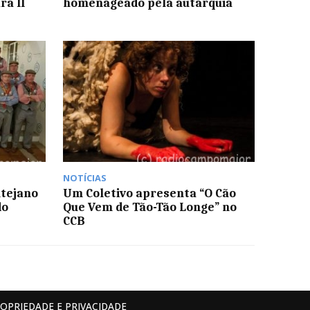
a II
homenageado pela autarquia
NOTÍCIAS
ntejano
Um Coletivo apresenta “O Cão
do
Que Vem de Tão-Tão Longe” no
CCB
ROPRIEDADE E PRIVACIDADE