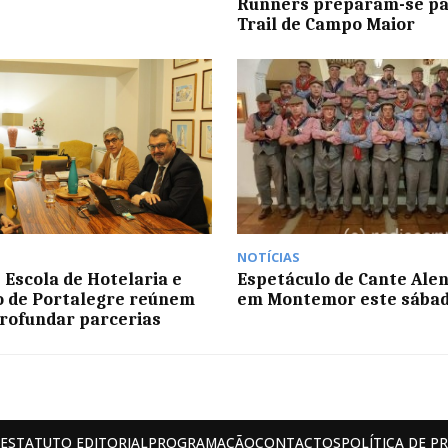
Runners preparam-se par
Trail de Campo Maior
NOTÍCIAS
 Escola de Hotelaria e
Espetáculo de Cante Ale
 de Portalegre reúnem
em Montemor este sába
rofundar parcerias
ESTATUTO EDITORIAL
PROGRAMAÇÃO
CONTACTOS
POLÍTICA DE P