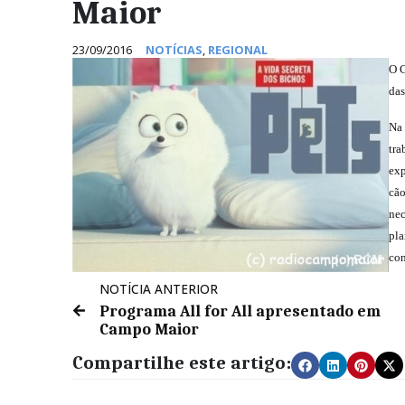
Maior
23/09/2016
NOTÍCIAS
,
REGIONAL
O C
das
Na 
tra
exp
cão
nec
pla
con
NOTÍCIA ANTERIOR
Programa All for All apresentado em
Campo Maior
Compartilhe este artigo: