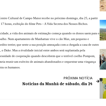
entro Cultural de Campo Maior recebe no próximo domingo, dia 25, a partir
 17 horas, exibição do filme Pets – A Vida Secreta dos Nossos Bichos.
cidade, a vida dos animais de estimação começa quando os donos saem para o
balho. Num apartamento de Manhattan vive o cão Max, um pequeno e
edito terrier, que sente a sua posição ameaçada com a chegada a casa de outro
, o Duke. Mas a rivalidade inicial entre ambos será suplantada pela
essidade de cooperação quando descobrem que o terrível coelho Pompom,
neia reunir um exército de animais abandonados e orquestrar uma vingança
tra os humanos.
PRÓXIMA NOTÍCIA
Noticias da Manhã de sábado, dia 24