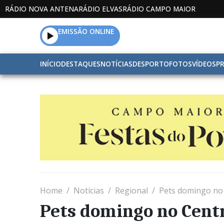
RÁDIO NOVA ANTENA
RÁDIO ELVAS
RÁDIO CAMPO MAIOR
EMISSÃO ONLINE
INÍCIO
DESTAQUES
NOTÍCIAS
DESPORTO
FOTOS
VÍDEOS
P
Home
Notícias
Regional
Pets domingo n
Pets domingo no Cen