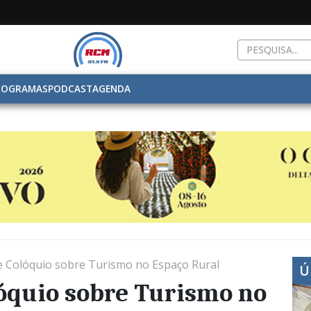
ROGRAMAS
PODCAST
AGENDA
be Colóquio sobre Turismo no Espaço Rural
Ú
lóquio sobre Turismo no