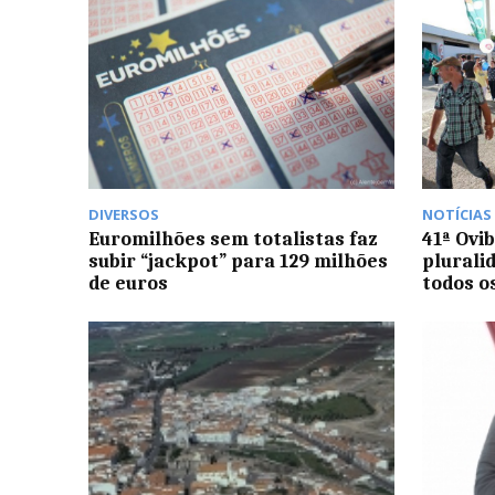
DIVERSOS
NOTÍCIAS
Euromilhões sem totalistas faz
41ª Ovi
subir “jackpot” para 129 milhões
plurali
de euros
todos o