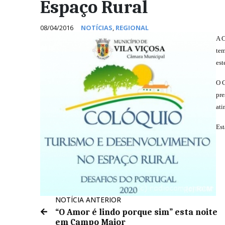
Espaço Rural
08/04/2016
NOTÍCIAS
,
REGIONAL
A C
tem
est
O C
pre
ati
Est
NOTÍCIA ANTERIOR
“O Amor é lindo porque sim” esta noite
em Campo Maior