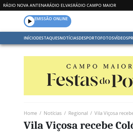
RÁDIO NOVA ANTENA
RÁDIO ELVAS
RÁDIO CAMPO MAIOR
EMISSÃO ONLINE
INÍCIO
DESTAQUES
NOTÍCIAS
DESPORTO
FOTOS
VÍDEOS
P
Home
Notícias
Regional
Vila Viçosa rece
Vila Viçosa recebe Co