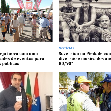
NOTÍCIAS
beja inova com uma
Soversion na Piedade co
dades de eventos para
diversão e música dos an
s públicos
80/90”