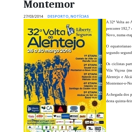
Montemor
27/03/2014
DESPORTO
,
NOTÍCIAS
A 32ª Volta ao A
percorrer 192,7
Novo, numa etapa
O equatoriana
segundo segundo
Os ciclistas pa
Vila Viçosa (m
Alentejo e Alcá
Montemor-o-Nov
A chegada dos p
desta quinta-feir