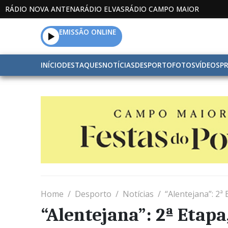
RÁDIO NOVA ANTENA
RÁDIO ELVAS
RÁDIO CAMPO MAIOR
EMISSÃO ONLINE
INÍCIO
DESTAQUES
NOTÍCIAS
DESPORTO
FOTOS
VÍDEOS
P
Home
Desporto
Notícias
“Alentejana”: 2
“Alentejana”: 2ª Etapa