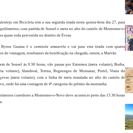
lentejo em Bicicleta tem a sua segunda tirada nesta quinta-feira dia 27, para
 quilómetros, com partida de Sousel e meta no alto do castelo de Montemor-o-
 quase toda percorrida no distrito de Évora.
o Byron Guama é o
camisola amaarela
e vai para esta tirada com quatro
s de vantagem, resultantes da bonificação na chegada, ontem, a Marvão.
rtem de Sousel às 9.30 horas, vão passar por Estremoz (meta volante), Borba,
eta volante), Alandroal, Terena, Reguengos de Monsaraz, Portel, Viana do
çovas (meta volante), com a linha de meta instalada no alto do castelo de
o, onde há uma contagem de 4ª categoria do prémio da montanha.
rimeiros corredores a Montemor-o-Novo deve acontecer perto das 15.30 horas
a.