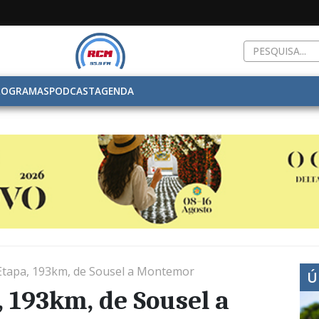
ROGRAMAS
PODCAST
AGENDA
ª Etapa, 193km, de Sousel a Montemor
Ú
, 193km, de Sousel a