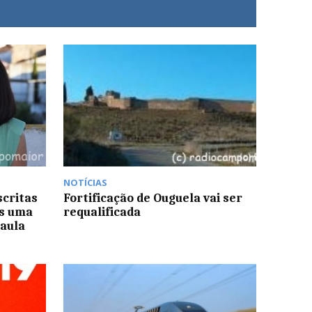
NOTÍCIAS
scritas
Fortificação de Ouguela vai ser
os uma
requalificada
Paula