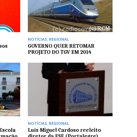
NOTÍCIAS
,
REGIONAL
sos
GOVERNO QUER RETOMAR
PROJETO DO TGV EM 2014
NOTÍCIAS
,
REGIONAL
Escola
Luís Miguel Cardoso reeleito
ormação
diretor da ESE (Portalegre)