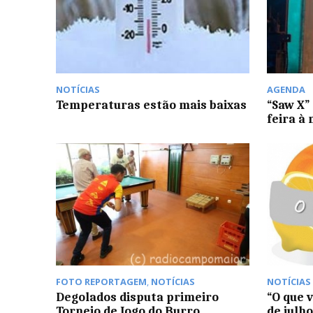
NOTÍCIAS
AGENDA
Temperaturas estão mais baixas
“Saw X”
feira à
FOTO REPORTAGEM
,
NOTÍCIAS
NOTÍCIAS
Degolados disputa primeiro
“O que 
Torneio de Jogo do Burro
de julh