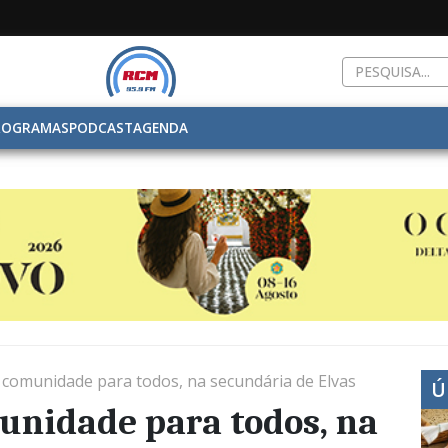
ROGRAMAS
PODCAST
AGENDA
e comunidade para todos, na secundária de Elvas
Ú
munidade para todos, na