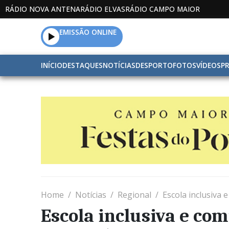
RÁDIO NOVA ANTENA
RÁDIO ELVAS
RÁDIO CAMPO MAIOR
EMISSÃO ONLINE
INÍCIO
DESTAQUES
NOTÍCIAS
DESPORTO
FOTOS
VÍDEOS
P
Home
Notícias
Regional
Escola inclusiva 
Escola inclusiva e co