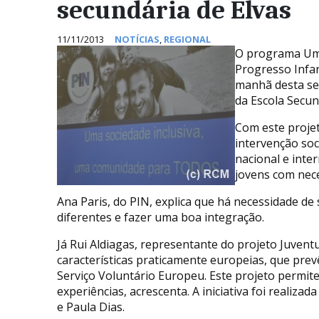
secundária de Elvas
11/11/2013
NOTÍCIAS
,
REGIONAL
O programa Uma
Progresso Infan
manhã desta seg
da Escola Secun
Com este projet
intervenção soc
nacional e inte
jovens com nece
Ana Paris, do PIN, explica que há necessidade de
diferentes e fazer uma boa integração.
Já Rui Aldiagas, representante do projeto Juve
características praticamente europeias, que pre
Serviço Voluntário Europeu. Este projeto permite
experiências, acrescenta. A iniciativa foi realiz
e Paula Dias.