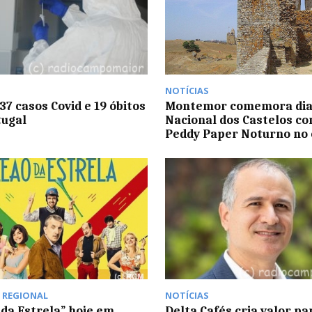
NOTÍCIAS
37 casos Covid e 19 óbitos
Montemor comemora di
tugal
Nacional dos Castelos co
Peddy Paper Noturno no 
,
REGIONAL
NOTÍCIAS
 da Estrela” hoje em
Delta Cafés cria valor pa