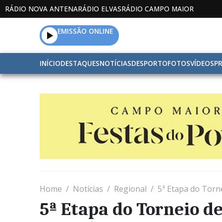
RÁDIO NOVA ANTENA
RÁDIO ELVAS
RÁDIO CAMPO MAIOR
EMISSÃO ONLINE
INÍCIO
DESTAQUES
NOTÍCIAS
DESPORTO
FOTOS
VÍDEOS
P
Home
Notícias
Regional
5ª Etapa do Torn
5ª Etapa do Torneio d