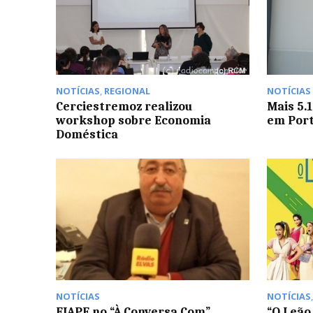
NOTÍCIAS
,
REGIONAL
NOTÍCIAS
Cerciestremoz realizou
Mais 5.1
workshop sobre Economia
em Por
Doméstica
NOTÍCIAS
NOTÍCIAS
FIAPE no “À Conversa Com”
“O Leão