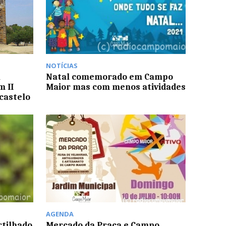
NOTÍCIAS
a
Natal comemorado em Campo
m II
Maior mas com menos atividades
castelo
AGENDA
rtilhado
Mercado da Praça e Campo