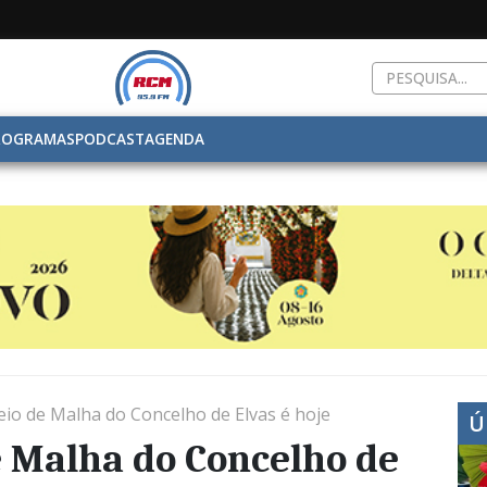
ROGRAMAS
PODCAST
AGENDA
eio de Malha do Concelho de Elvas é hoje
Ú
e Malha do Concelho de