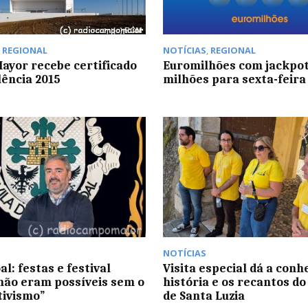
,
REGIONAL
NOTÍCIAS
,
REGIONAL
ayor recebe certificado
Euromilhões com jackpot
lência 2015
milhões para sexta-feira
NOTÍCIAS
l: festas e festival
Visita especial dá a conh
não eram possíveis sem o
história e os recantos do
tivismo”
de Santa Luzia