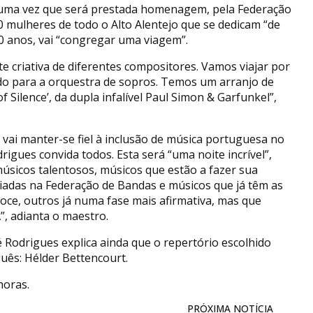
, uma vez que será prestada homenagem, pela Federação
30 mulheres de todo o Alto Alentejo que se dedicam “de
20 anos, vai “congregar uma viagem”.
e criativa de diferentes compositores. Vamos viajar por
do para a orquestra de sopros. Temos um arranjo de
Silence’, da dupla infalível Paul Simon & Garfunkel”,
A vai manter-se fiel à inclusão de música portuguesa no
rigues convida todos. Esta será “uma noite incrível”,
úsicos talentosos, músicos que estão a fazer sua
liadas na Federação de Bandas e músicos que já têm as
oce, outros já numa fase mais afirmativa, mas que
, adianta o maestro.
Rodrigues explica ainda que o repertório escolhido
uês: Hélder Bettencourt.
horas.
PRÓXIMA NOTÍCIA