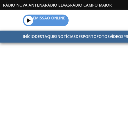
RÁDIO NOVA ANTENA
RÁDIO ELVAS
RÁDIO CAMPO MAIOR
EMISSÃO ONLINE
INÍCIO
DESTAQUES
NOTÍCIAS
DESPORTO
FOTOS
VÍDEOS
P