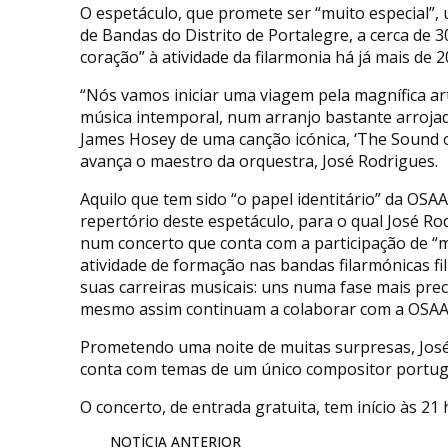
O espetáculo, que promete ser “muito especial”
de Bandas do Distrito de Portalegre, a cerca de 
coração” à atividade da filarmonia há já mais de 
“Nós vamos iniciar uma viagem pela magnífica art
música intemporal, num arranjo bastante arroja
James Hosey de uma canção icónica, ‘The Sound of 
avança o maestro da orquestra, José Rodrigues.
Aquilo que tem sido “o papel identitário” da OSA
repertório deste espetáculo, para o qual José Rod
num concerto que conta com a participação de “m
atividade de formação nas bandas filarmónicas fi
suas carreiras musicais: uns numa fase mais prec
mesmo assim continuam a colaborar com a OSAA”
Prometendo uma noite de muitas surpresas, José 
conta com temas de um único compositor portug
O concerto, de entrada gratuita, tem início às 21 
NOTÍCIA ANTERIOR