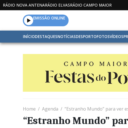
RÁDIO NOVA ANTENA
RÁDIO ELVAS
RÁDIO CAMPO MAIOR
EMISSÃO ONLINE
INÍCIO
DESTAQUES
NOTÍCIAS
DESPORTO
FOTOS
VÍDEOS
P
Home
Agenda
“Estranho Mundo” para ver 
“Estranho Mundo” par