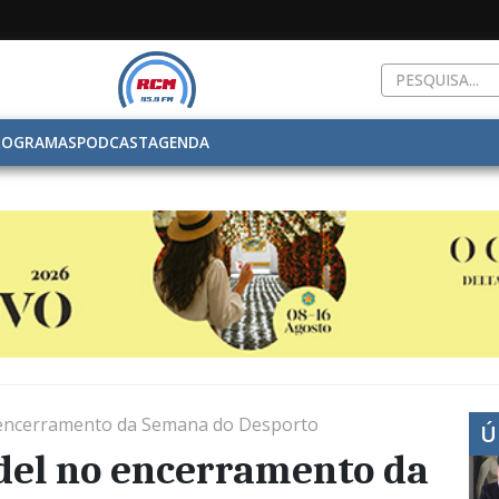
ROGRAMAS
PODCAST
AGENDA
o encerramento da Semana do Desporto
Ú
adel no encerramento da