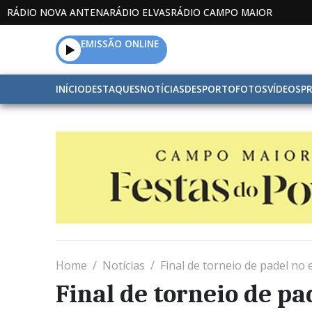
RÁDIO NOVA ANTENA
RÁDIO ELVAS
RÁDIO CAMPO MAIOR
EMISSÃO ONLINE
INÍCIO
DESTAQUES
NOTÍCIAS
DESPORTO
FOTOS
VÍDEOS
P
Home
Notícias
Final de torneio de padel n
Final de torneio de p