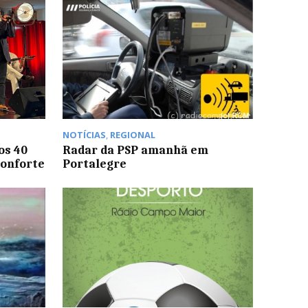
NOTÍCIAS
,
REGIONAL
os 40
Radar da PSP amanhã em
Monforte
Portalegre