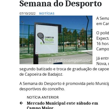
Semana do Desporto
07/10/2022
NOTÍCIAS
A Sema
em Cam
O poli
Expecta
16 hor
Campo
Já ent
Nova, d
segundo batizado e troca de graduação de capoe
de Capoeira de Badajoz.
A Semana do Desporto é promovida pelo Municí
desportivos do concelho.
NOTÍCIA ANTERIOR
Mercado Municipal este sábado em
Campo Maior