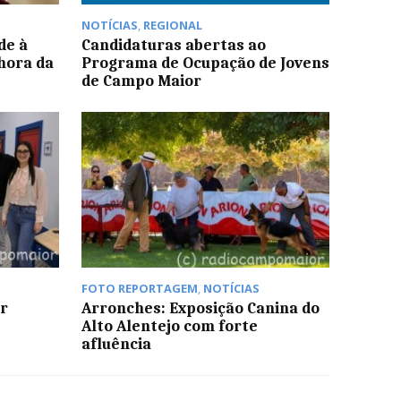
NOTÍCIAS
,
REGIONAL
de à
Candidaturas abertas ao
hora da
Programa de Ocupação de Jovens
de Campo Maior
FOTO REPORTAGEM
,
NOTÍCIAS
r
Arronches: Exposição Canina do
Alto Alentejo com forte
afluência