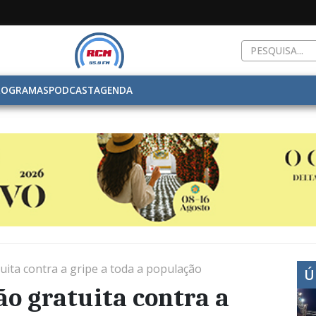
ROGRAMAS
PODCAST
AGENDA
ita contra a gripe a toda a população
Ú
o gratuita contra a