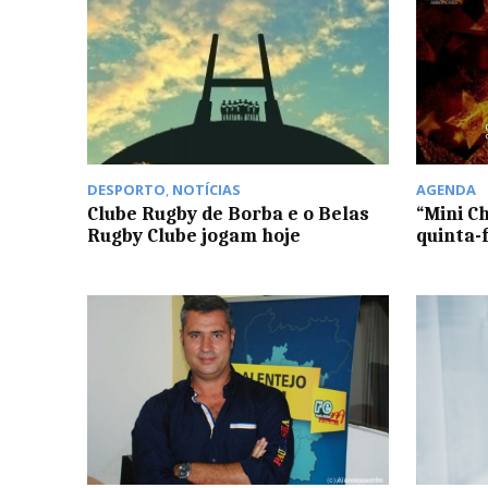
DESPORTO
,
NOTÍCIAS
AGENDA
Clube Rugby de Borba e o Belas
“Mini C
Rugby Clube jogam hoje
quinta-