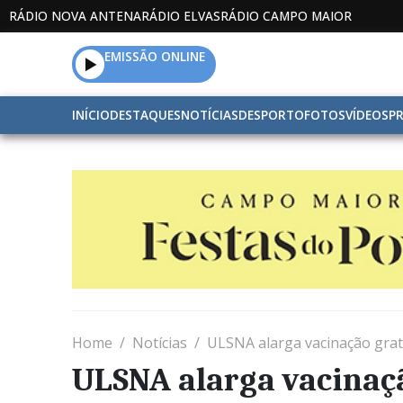
RÁDIO NOVA ANTENA
RÁDIO ELVAS
RÁDIO CAMPO MAIOR
EMISSÃO ONLINE
INÍCIO
DESTAQUES
NOTÍCIAS
DESPORTO
FOTOS
VÍDEOS
P
Home
Notícias
ULSNA alarga vacinação gratu
ULSNA alarga vacinaçã