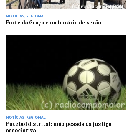
NOTÍCIAS
,
REGIONAL
Forte da Graça com horário de verão
NOTÍCIAS
,
REGIONAL
Futebol distrital: mão pesada da justiça
associativa