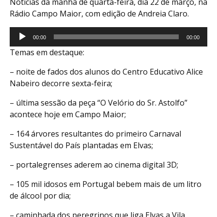
Notícias da manhã de quarta-feira, dia 22 de março, na
Rádio Campo Maior, com edição de Andreia Claro.
Reprodutor
00:00
00:00
de
Temas em destaque:
áudio
– noite de fados dos alunos do Centro Educativo Alice
Nabeiro decorre sexta-feira;
– última sessão da peça “O Velório do Sr. Astolfo”
acontece hoje em Campo Maior;
– 164 árvores resultantes do primeiro Carnaval
Sustentável do País plantadas em Elvas;
– portalegrenses aderem ao cinema digital 3D;
– 105 mil idosos em Portugal bebem mais de um litro
de álcool por dia;
– caminhada dos peregrinos que liga Elvas a Vila