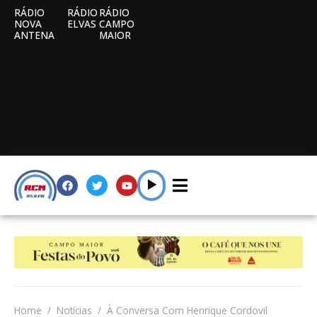
RÁDIO
RÁDIO
RÁDIO
NOVA
ELVAS
CAMPO
ANTENA
MAIOR
Home
Notícias
À Conversa Com Henrique Cordovil