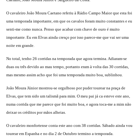
O cavaleiro João Moura Caetano referiu à Rádio Campo Maior que esta foi
uma temporada importante, em que os cavalos foram muito constantes e eu
senti-me como nunca. Penso que acabar com chave de ouro é muito
importante. Eu em Elvas ainda cresço por isso parece-me que vai ser uma
noite em grande.
No total, tenho 26 corridas na temporada que agora termina. Adiaram-se
duas ou três devido ao mau tempo, portanto eram à volta das 30 corridas,
mas mesmo assim acho que foi uma temporada muito boa, sublinhou.
João Moura Júnior mostrou-se orgulhoso por puder tourear na praça de
Elvas, que tem sido um talismã para mim. O meu pai já ca esteve este ano,
numa corrida que me parece que foi muito boa, e agora toca-me a mim não
deixar os créditos por mãos alheias.
O cavaleiro monfortense conta este ano com 38 corridas. Sábado ainda vou
tourear em Espanha e no dia 2 de Outubro termino a temporada.