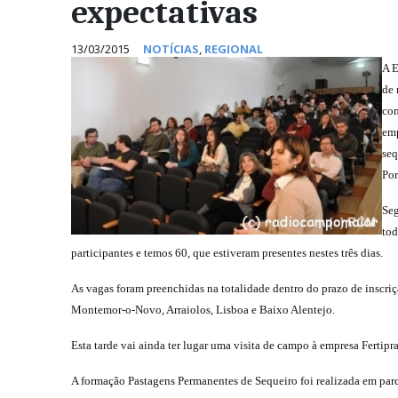
expectativas
13/03/2015
NOTÍCIAS
,
REGIONAL
A E
de 
com
emp
seq
Por
Seg
tod
participantes e temos 60, que estiveram presentes nestes três dias.
As vagas foram preenchidas na totalidade dentro do prazo de inscrição
Montemor-o-Novo, Arraiolos, Lisboa e Baixo Alentejo.
Esta tarde vai ainda ter lugar uma visita de campo à empresa Fertip
A formação Pastagens Permanentes de Sequeiro foi realizada em parc