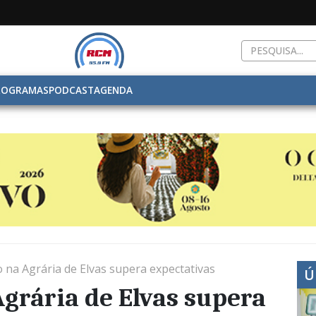
ROGRAMAS
PODCAST
AGENDA
 na Agrária de Elvas supera expectativas
Ú
grária de Elvas supera