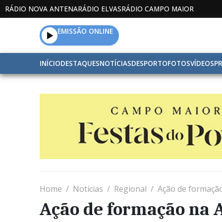
RÁDIO NOVA ANTENA
RÁDIO ELVAS
RÁDIO CAMPO MAIOR
EMISSÃO ONLINE
INÍCIO
DESTAQUES
NOTÍCIAS
DESPORTO
FOTOS
VÍDEOS
P
Home
Notícias
Regional
Ação de formação
Ação de formação na A