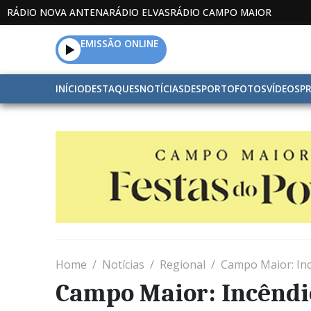
RÁDIO NOVA ANTENA
RÁDIO ELVAS
RÁDIO CAMPO MAIOR
EMISSÃO ONLINE
INÍCIO
DESTAQUES
NOTÍCIAS
DESPORTO
FOTOS
VÍDEOS
P
Home
Notícias
Regional
Campo Maior: In
Campo Maior: Incêndi