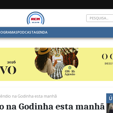
ROGRAMAS
PODCAST
AGENDA
cêndio na Godinha esta manhã
Ú
o na Godinha esta manhã