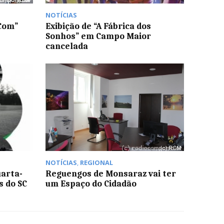
NOTÍCIAS
 Com”
Exibição de “A Fábrica dos
Sonhos” em Campo Maior
cancelada
NOTÍCIAS
,
REGIONAL
uarta-
Reguengos de Monsaraz vai ter
s do SC
um Espaço do Cidadão