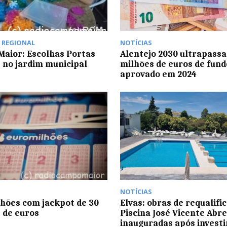
,
REGIONAL
NOTÍCIAS
aior: Escolhas Portas
Alentejo 2030 ultrapassa
 no jardim municipal
milhões de euros de fund
aprovado em 2024
NOTÍCIAS
hões com jackpot de 30
Elvas: obras de requalifi
 de euros
Piscina José Vicente Abr
inauguradas após invest