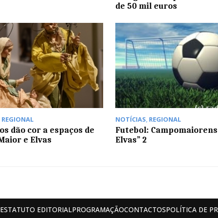
de 50 mil euros
,
REGIONAL
NOTÍCIAS
,
REGIONAL
os dão cor a espaços de
Futebol: Campomaiorense
aior e Elvas
Elvas” 2
ESTATUTO EDITORIAL
PROGRAMAÇÃO
CONTACTOS
POLÍTICA DE P