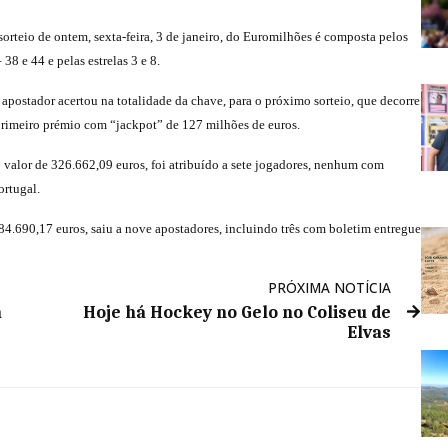
orteio de ontem, sexta-feira, 3 de janeiro, do Euromilhões é composta pelos
38 e 44 e pelas estrelas 3 e 8.
ostador acertou na totalidade da chave, para o próximo sorteio, que decorre
 primeiro prémio com “jackpot” de 127 milhões de euros.
valor de 326.662,09 euros, foi atribuído a sete jogadores, nenhum com
ortugal.
 84.690,17 euros, saiu a nove apostadores, incluindo três com boletim entregue
PRÓXIMA NOTÍCIA
á
Hoje há Hockey no Gelo no Coliseu de
Elvas