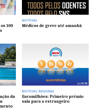
NOTÍCIAS
 os 100
Médicos de greve até amanhã
o
NOTÍCIAS
,
REGIONAL
cação da
Euromilhões: Primeiro prémio
eu
saiu para o estrangeiro
imento