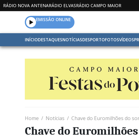
RÁDIO NOVA ANTENA
RÁDIO ELVAS
RÁDIO CAMPO MAIOR
EMISSÃO ONLINE
INÍCIO
DESTAQUES
NOTÍCIAS
DESPORTO
FOTOS
VÍDEOS
P
Home
Notícias
Chave do Euromilhões do sort
Chave do Euromilhões 