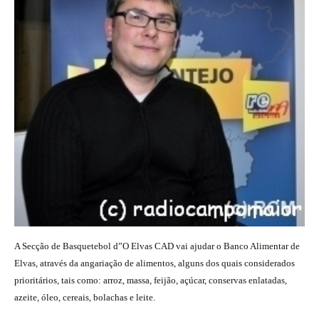
A Secção de Basquetebol d”O Elvas CAD vai ajudar o Banco Alimentar de
Elvas, através da angariação de alimentos, alguns dos quais considerados
prioritários, tais como: arroz, massa, feijão, açúcar, conservas enlatadas,
azeite, óleo, cereais, bolachas e leite.