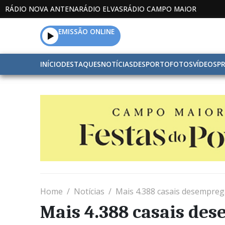
RÁDIO NOVA ANTENA
RÁDIO ELVAS
RÁDIO CAMPO MAIOR
EMISSÃO ONLINE
INÍCIO
DESTAQUES
NOTÍCIAS
DESPORTO
FOTOS
VÍDEOS
P
Home
Notícias
Mais 4.388 casais desempre
Mais 4.388 casais de