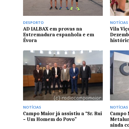
DESPORTO
NOTÍCIAS
AD IALBAX em provas na
Vila Viç
Estremadura espanhola e em
Dezembr
Évora
históri
NOTÍCIAS
NOTÍCIAS
Campo Maior já assistiu a “Sr. Rui
Campo M
– Um Homem do Povo”
Metalur
ainda c