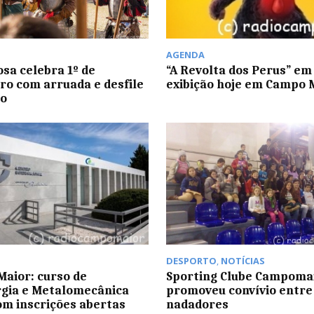
AGENDA
osa celebra 1º de
“A Revolta dos Perus” em
o com arruada e desfile
exibição hoje em Campo 
co
DESPORTO
,
NOTÍCIAS
aior: curso de
Sporting Clube Campoma
gia e Metalomecânica
promoveu convívio entre
om inscrições abertas
nadadores