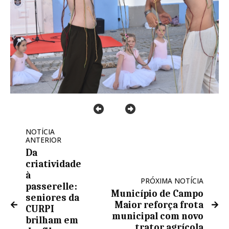
NOTÍCIA
ANTERIOR
Da
criatividade
à
PRÓXIMA NOTÍCIA
passerelle:
Município de Campo
seniores da
Maior reforça frota
CURPI
municipal com novo
brilham em
trator agrícola