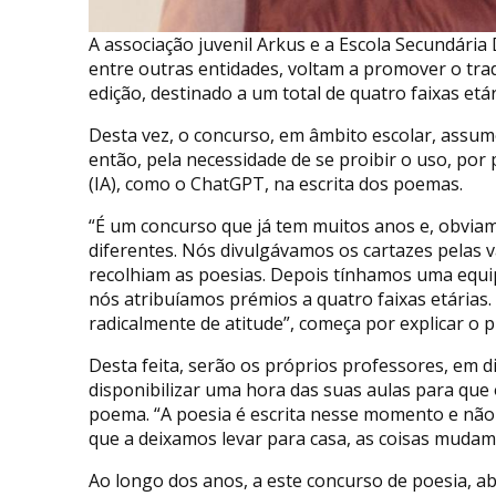
A associação juvenil Arkus e a Escola Secundária 
entre outras entidades, voltam a promover o tradi
edição, destinado a um total de quatro faixas etár
Desta vez, o concurso, em âmbito escolar, assum
então, pela necessidade de se proibir o uso, por p
(IA), como o ChatGPT, na escrita dos poemas.
“É um concurso que já tem muitos anos e, obvia
diferentes. Nós divulgávamos os cartazes pelas v
recolhiam as poesias. Depois tínhamos uma equipa
nós atribuíamos prémios a quatro faixas etária
radicalmente de atitude”, começa por explicar o 
Desta feita, serão os próprios professores, em di
disponibilizar uma hora das suas aulas para que
poema. “A poesia é escrita nesse momento e não
que a deixamos levar para casa, as coisas mudam
Ao longo dos anos, a este concurso de poesia, ab