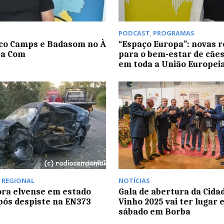
PODCAST
,
PROGRAMAS
co Camps e Badasom no À
“Espaço Europa”: novas 
sa Com
para o bem-estar de cães
em toda a União Europei
,
REGIONAL
NOTÍCIAS
ra elvense em estado
Gala de abertura da Cida
pós despiste na EN373
Vinho 2025 vai ter lugar 
sábado em Borba