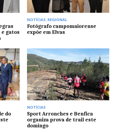
NOTÍCIAS
,
REGIONAL
regras
Fotógrafo campomaiorense
 e gatos
expõe em Elvas
a
NOTÍCIAS
de do
Sport Arronches e Benfica
este
organiza prova de trail este
domingo