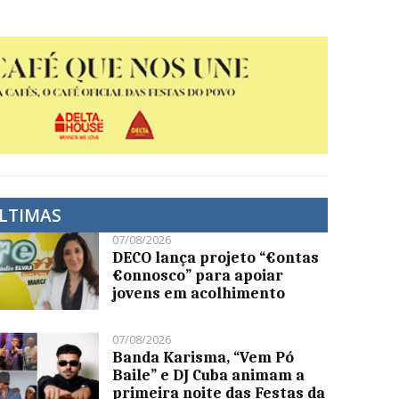
LTIMAS
07/08/2026
DECO lança projeto “€ontas
€onnosco” para apoiar
jovens em acolhimento
07/08/2026
Banda Karisma, “Vem Pó
Baile” e DJ Cuba animam a
primeira noite das Festas da