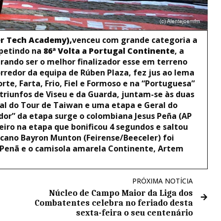
er Tech Academy),
venceu com grande categoria a
epetindo na
86ª Volta a Portugal Continente
, a
rando ser o melhor finalizador esse em terreno
corredor da equipa de Rúben Plaza, fez jus ao lema
orte, Farta, Frio, Fiel e Formoso e na “Portuguesa”
 triunfos de Viseu e da Guarda, juntam-se às duas
al do Tour de Taiwan e uma etapa e Geral do
or” da etapa surge o colombiana Jesus Peña (AP
eiro na etapa que bonificou 4 segundos e saltou
icano Bayron Munton (Feirense/Beeceler) foi
 Penã e o camisola amarela Continente, Artem
PRÓXIMA NOTÍCIA
Núcleo de Campo Maior da Liga dos
e
Combatentes celebra no feriado desta
sexta-feira o seu centenário