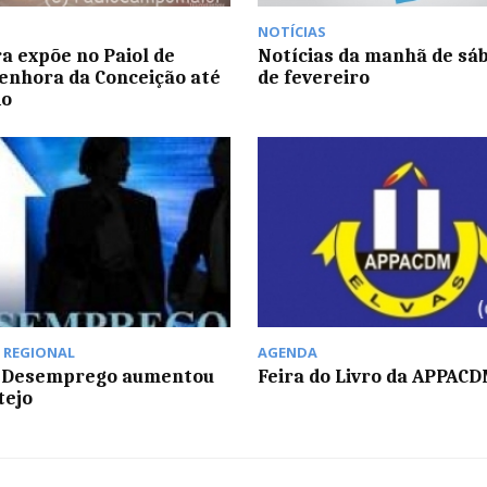
NOTÍCIAS
ra expõe no Paiol de
Notícias da manhã de sáb
enhora da Conceição até
de fevereiro
io
,
REGIONAL
AGENDA
e Desemprego aumentou
Feira do Livro da APPAC
tejo