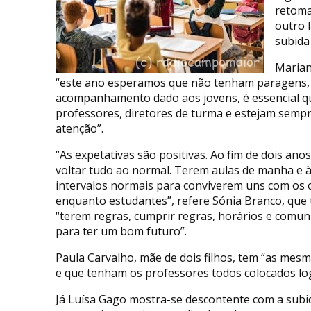
retoma
outro 
subida
Marian
“este ano esperamos que não tenham paragens, v
acompanhamento dado aos jovens, é essencial qu
professores, diretores de turma e estejam semp
atenção”.
“As expetativas são positivas. Ao fim de dois an
voltar tudo ao normal. Terem aulas de manha e à
intervalos normais para conviverem uns com os 
enquanto estudantes”, refere Sónia Branco, que t
“terem regras, cumprir regras, horários e comun
para ter um bom futuro”.
Paula Carvalho, mãe de dois filhos, tem “as mes
e que tenham os professores todos colocados logo
Já Luísa Gago mostra-se descontente com a subid