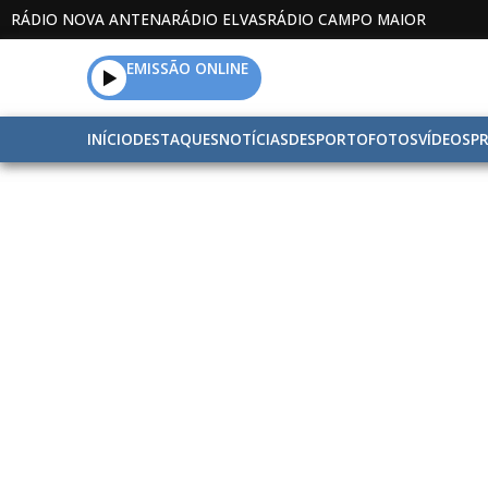
RÁDIO NOVA ANTENA
RÁDIO ELVAS
RÁDIO CAMPO MAIOR
EMISSÃO ONLINE
INÍCIO
DESTAQUES
NOTÍCIAS
DESPORTO
FOTOS
VÍDEOS
P