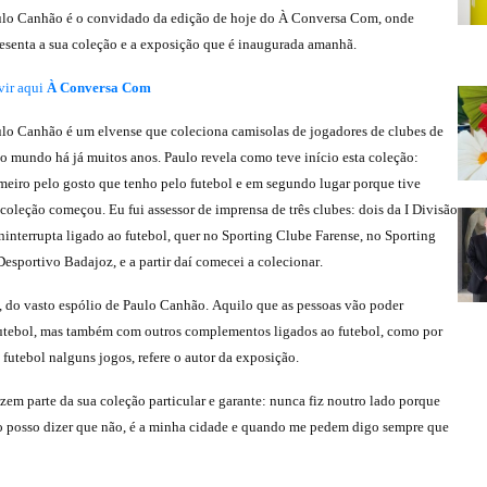
lo Canhão é o convidado da edição de hoje do À Conversa Com, onde
esenta a sua coleção e a exposição que é inaugurada amanhã.
ir aqui
À Conversa Com
lo Canhão é um elvense que coleciona camisolas de jogadores de clubes de
o mundo há já muitos anos. Paulo revela como teve início esta coleção:
imeiro pelo gosto que tenho pelo futebol e em segundo lugar porque tive
 coleção começou. Eu fui assessor de imprensa de três clubes: dois da I Divisão
ninterrupta ligado ao futebol, quer no Sporting Clube Farense, no Sporting
sportivo Badajoz, e a partir daí comecei a colecionar.
, do vasto espólio de Paulo Canhão. Aquilo que as pessoas vão poder
 futebol, mas também com outros complementos ligados ao futebol, como por
utebol nalguns jogos, refere o autor da exposição.
em parte da sua coleção particular e garante: nunca fiz noutro lado porque
o posso dizer que não, é a minha cidade e quando me pedem digo sempre que