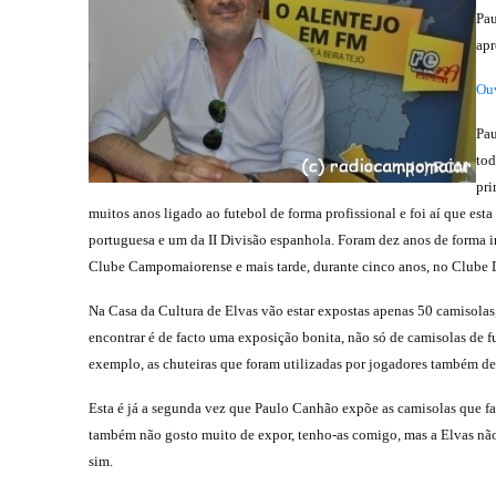
Pau
apr
Ouv
Pau
tod
pr
muitos anos ligado ao futebol de forma profissional e foi aí que esta
portuguesa e um da II Divisão espanhola. Foram dez anos de forma i
Clube Campomaiorense e mais tarde, durante cinco anos, no Clube De
Na Casa da Cultura de Elvas vão estar expostas apenas 50 camisolas
encontrar é de facto uma exposição bonita, não só de camisolas de
exemplo, as chuteiras que foram utilizadas por jogadores também de f
Esta é já a segunda vez que Paulo Canhão expõe as camisolas que faz
também não gosto muito de expor, tenho-as comigo, mas a Elvas nã
sim.