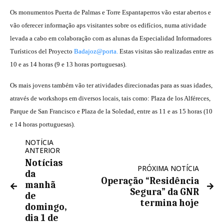
Os monumentos Puerta de Palmas e Torre Espantaperros vão estar abertos e
vão oferecer informação aps visitantes sobre os edifícios, numa atividade
levada a cabo em colaboração com as alunas da Especialidad Informadores
Turísticos del Proyecto
Badajoz@porta.
Estas visitas são realizadas entre as
10 e as 14 horas (9 e 13 horas portuguesas).
Os mais jovens também vão ter atividades direcionadas para as suas idades,
através de workshops em diversos locais, tais como: Plaza de los Alféreces,
Parque de San Francisco e Plaza de la Soledad, entre as 11 e as 15 horas (10
e 14 horas portuguesas).
NOTÍCIA
ANTERIOR
Notícias
PRÓXIMA NOTÍCIA
da
Operação “Residência
manhã
Segura” da GNR
de
termina hoje
domingo,
dia 1 de