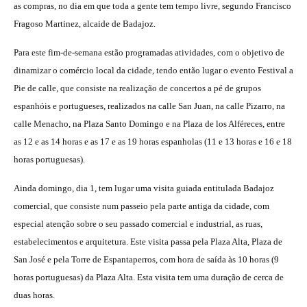
as compras, no dia em que toda a gente tem tempo livre, segundo Francisco
Fragoso Martinez, alcaide de Badajoz.
Para este fim-de-semana estão programadas atividades, com o objetivo de
dinamizar o comércio local da cidade, tendo então lugar o evento Festival a
Pie de calle, que consiste na realização de concertos a pé de grupos
espanhóis e portugueses, realizados na calle San Juan, na calle Pizarro, na
calle Menacho, na Plaza Santo Domingo e na Plaza de los Alféreces, entre
as 12 e as 14 horas e as 17 e as 19 horas espanholas (11 e 13 horas e 16 e 18
horas portuguesas).
Ainda domingo, dia 1, tem lugar uma visita guiada entitulada Badajoz
comercial, que consiste num passeio pela parte antiga da cidade, com
especial atenção sobre o seu passado comercial e industrial, as ruas,
estabelecimentos e arquitetura. Este visita passa pela Plaza Alta, Plaza de
San José e pela Torre de Espantaperros, com hora de saída às 10 horas (9
horas portuguesas) da Plaza Alta. Esta visita tem uma duração de cerca de
duas horas.