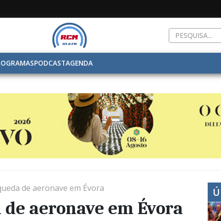
ROGRAMAS
PODCAST
AGENDA
queda de aeronave em Évora
Ú
 de aeronave em Évora