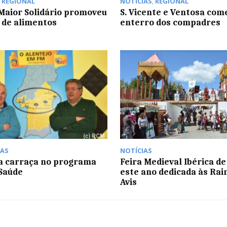
,
REGIONAL
NOTÍCIAS
,
REGIONAL
aior Solidário promoveu
S. Vicente e Ventosa co
 de alimentos
enterro dos compadres
AS
NOTÍCIAS
a carraça no programa
Feira Medieval Ibérica de 
Saúde
este ano dedicada às Rai
Avis