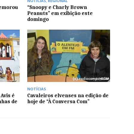
NOTÍCIAS
,
REGIONAL
memorou
“Snoopy e Charly Brown 
Peanuts” em exibição este
domingo
NOTÍCIAS
Avis é
Cavaleiros elvenses na edição de
nhas de
hoje de “À Conversa Com”