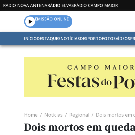
RÁDIO NOVA ANTENA
RÁDIO ELVAS
RÁDIO CAMPO MAIOR
EMISSÃO ONLINE
INÍCIO
DESTAQUES
NOTÍCIAS
DESPORTO
FOTOS
VÍDEOS
P
Home
Notícias
Regional
Dois mortos em 
Dois mortos em queda