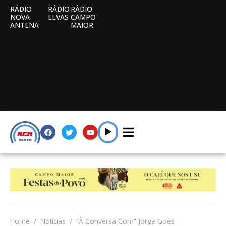
RÁDIO
RÁDIO
RÁDIO
NOVA
ELVAS
CAMPO
ANTENA
MAIOR
Home
Notícias
“À Conversa Com” Jorge Goes