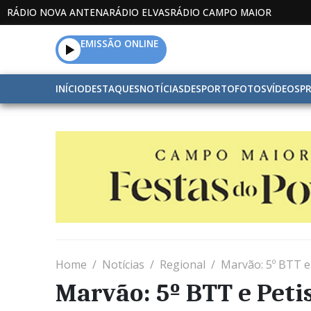
RÁDIO NOVA ANTENA
RÁDIO ELVAS
RÁDIO CAMPO MAIOR
EMISSÃO ONLINE
INÍCIO
DESTAQUES
NOTÍCIAS
DESPORTO
FOTOS
VÍDEOS
P
Home
Notícias
Regional
Marvão: 5º BTT e
Marvão: 5º BTT e Peti