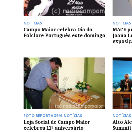
NOTÍCIAS
NOTÍCIAS
Campo Maior celebra Dia do
MACE p
Folclore Português este domingo
Joana L
exposiç
FOTO REPORTAGEM
,
NOTÍCIAS
NOTÍCIAS
Loja Social de Campo Maior
Alto Al
celebrou 11º aniversário
Summit 