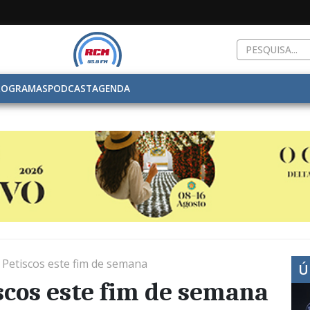
ROGRAMAS
PODCAST
AGENDA
 Petiscos este fim de semana
Ú
scos este fim de semana