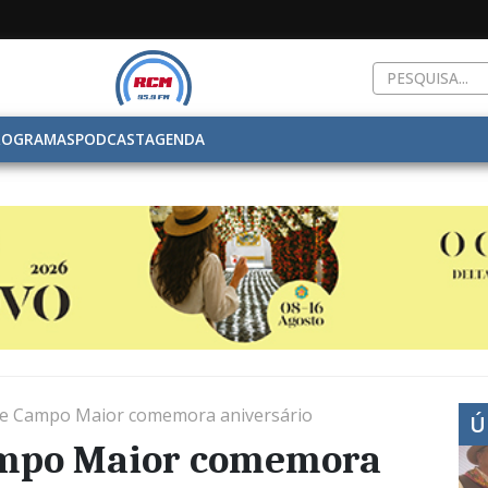
ROGRAMAS
PODCAST
AGENDA
 de Campo Maior comemora aniversário
Ú
Campo Maior comemora