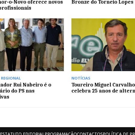
or-o-Novo oferece novos
Bronze do Torneio Lopes 
profissionais
,
REGIONAL
NOTÍCIAS
dor Rui Nabeiro é o
Toureiro Miguel Carvalho
rio do PS nas
celebra 25 anos de alter
ivas
ESTATUTO EDITORIAL
PROGRAMAÇÃO
CONTACTOS
POLÍTICA DE P