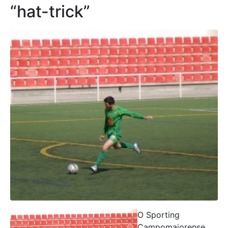
“hat-trick”
O Sporting
Campomaiorense