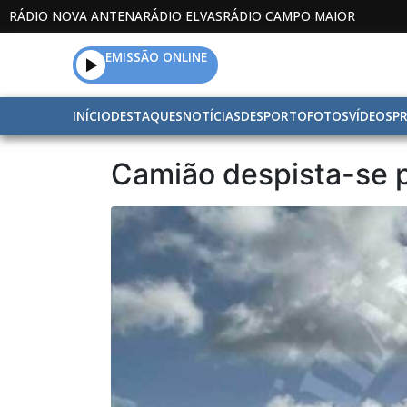
RÁDIO NOVA ANTENA
RÁDIO ELVAS
RÁDIO CAMPO MAIOR
EMISSÃO ONLINE
INÍCIO
DESTAQUES
NOTÍCIAS
DESPORTO
FOTOS
VÍDEOS
P
Camião despista-se pa