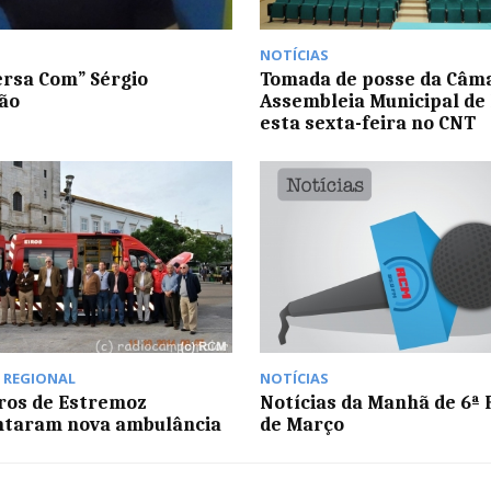
NOTÍCIAS
ersa Com” Sérgio
Tomada de posse da Câm
ão
Assembleia Municipal de 
esta sexta-feira no CNT
,
REGIONAL
NOTÍCIAS
ros de Estremoz
Notícias da Manhã de 6ª F
ntaram nova ambulância
de Março