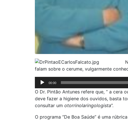
N
falam sobre o cerume, vulgarmente conhe
Reprodutor
00:00
de
O Dr. Pintão Antunes refere que, “ a cera
áudio
deve fazer a higiene dos ouvidos, basta t
consultar um
otorrinolaringologista
”.
O programa “De Boa Saúde” é uma rúbrica 