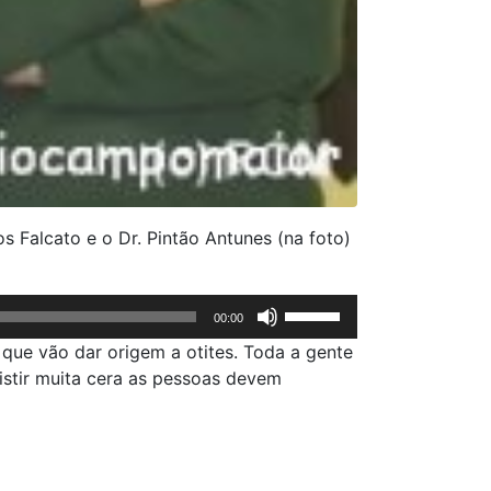
 Falcato e o Dr. Pintão Antunes (na foto)
Use
00:00
as
 que vão dar origem a otites. Toda a gente
setas
istir muita cera as pessoas devem
cima/baixo
para
aumentar
ou
diminuir