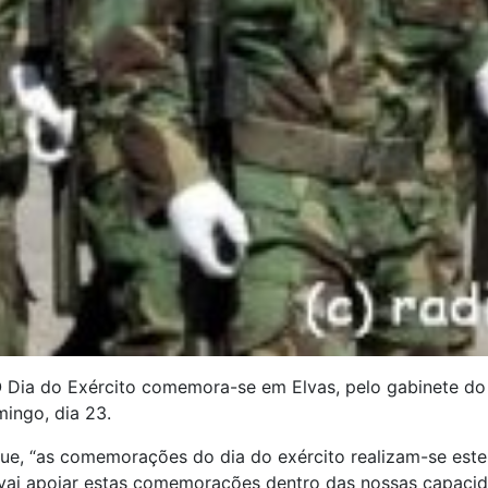
 Dia do Exército comemora-se em Elvas, pelo gabinete do 
mingo, dia 23.
e, “as comemorações do dia do exército realizam-se este 
u vai apoiar estas comemorações dentro das nossas capac